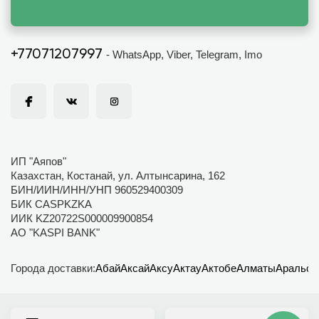
+77071207997
- WhatsApp, Viber, Telegram, Imo
ИП "Аяпов"
Казахстан, Костанай, ул. Алтынсарина, 162
БИН/ИИН/ИНН/УНП 960529400309
БИК CASPKZKA
ИИК KZ20722S000009900854
АО "KASPI BANK"
Города доставки:
Абай
Аксай
Аксу
Актау
Актобе
Алматы
Аральск