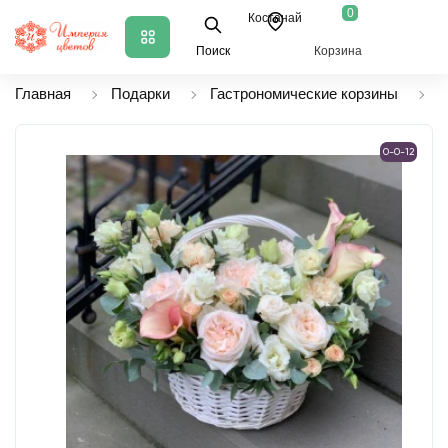
0
Костанай
Поиск
Корзина
Главная
Подарки
Гастрономические корзины
К
0-0-12