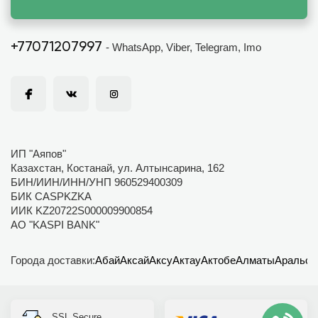
+77071207997
- WhatsApp, Viber, Telegram, Imo
ИП "Аяпов"
Казахстан, Костанай, ул. Алтынсарина, 162
БИН/ИИН/ИНН/УНП 960529400309
БИК CASPKZKA
ИИК KZ20722S000009900854
АО "KASPI BANK"
Города доставки:
Абай
Аксай
Аксу
Актау
Актобе
Алматы
Аральск
SSL Secure