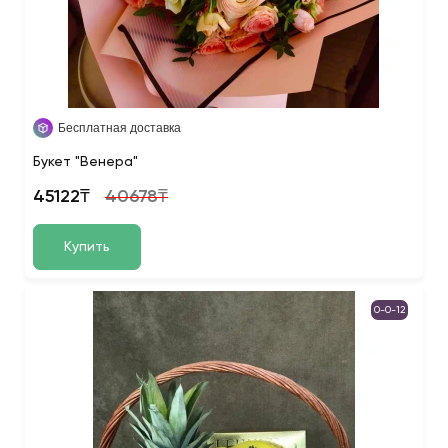
Бесплатная доставка
Букет "Венера"
45122₸
40678₸
Купить
0-0-12