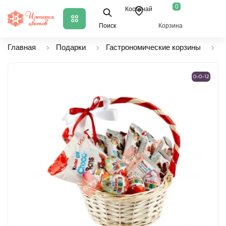
0
Костанай
Поиск
Корзина
Главная
Подарки
Гастрономические корзины
К
0-0-12